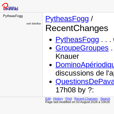
PytheasFogg
PytheasFogg
/
edit SideBar
RecentChanges
PytheasFogg
. . 
GroupeGroupes
.
Knauer
DominoApériodiq
discussions de l'
QuestionsDePav
17h08 by ?:
Edit
-
History
-
Print
-
Recent Changes
-
Search
Page last modified on 03 August 2026 à 10h26